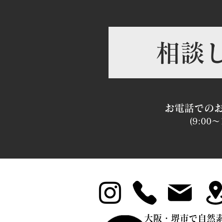
相談
​お電話での
(9:0
0～1
大阪・堺市で自然素