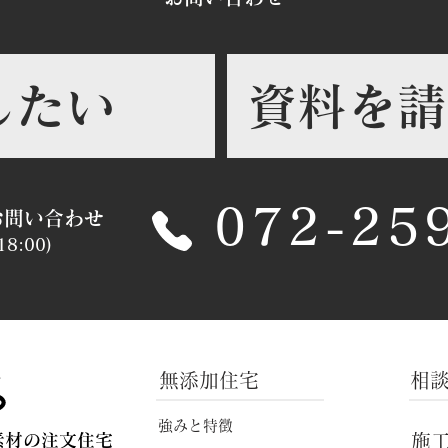
したい
資料を請
072-25
お問い合わせ​
8:00)
無添加住宅
相
強みと特徴
施
材の注文住宅​