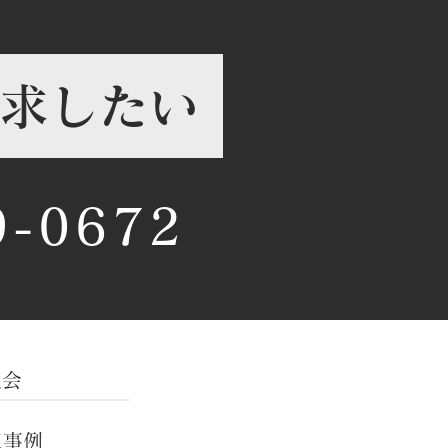
求したい
9-0672
談会
工事例