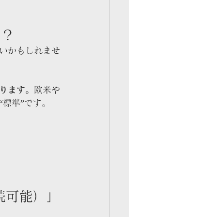
う？
いかもしれませ
あります。
欧米や
標準”です。
続可能）」