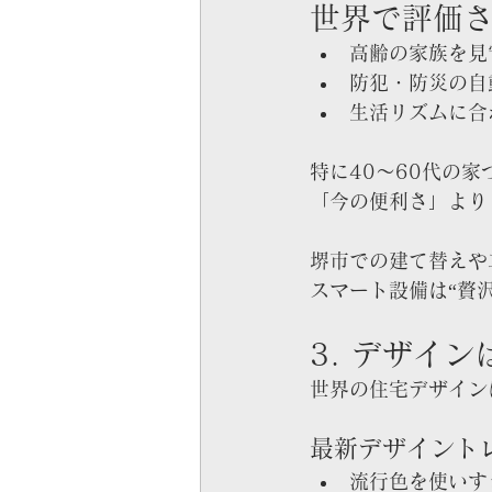
世界で評価
高齢の家族を見
防犯・防災の自
生活リズムに合
特に40〜60代の家
「今の便利さ」より
堺市での建て替えや
スマート設備は“贅
3. デザイ
世界の住宅デザイン
最新デザイント
流行色を使いす