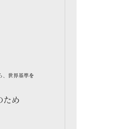
ら、
世界基準を
のため