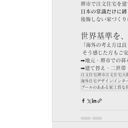
堺市で注文住宅を建
日本の常識だけに縛
後悔しない家づくり
世界基準を
「海外の考え方は良
 そう感じた方もご
➡地元・堺市での暮
➡建て替え・二世帯
注文住宅
堺市注文住宅
大
海外住宅デザイン
インタ
プールのあある家
上質な