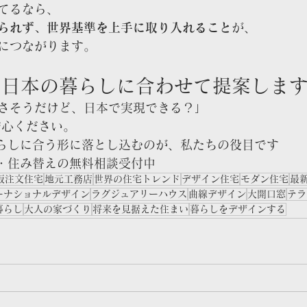
てるなら、
られず、世界基準を上手に取り入れること
が、
につながります。
、日本の暮らしに合わせて提案しま
さそうだけど、日本で実現できる？」
安心ください。
らしに合う形に落とし込むのが、私たちの役目です
・住み替えの無料相談受付中
阪注文住宅
地元工務店
世界の住宅トレンド
デザイン住宅
モダン住宅
最
ーナショナルデザイン
ラグジュアリーハウス
曲線デザイン
大開口窓
テラ
暮らし
大人の家づくり
将来を見据えた住まい
暮らしをデザインする