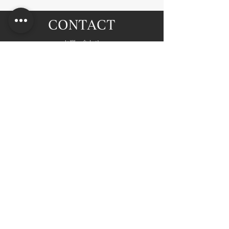
CONTACT
​お問い合わせ​
相談したい
資料を請求したい
​お電話でのお問い合わせ​
(9:0
0～18:00)
072-259-0672
無添加住宅
​｜
強みと特徴
素材へのこだわり