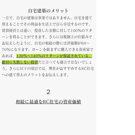
自宅建築のメリット
一方で、自宅の建築は事業ではありません。自宅を建て
替えることでその利益を生活上で自ら享受するのです。
賃貸経営とは違い、投資した金額に対して100％のリタ
ーンを得ることができます。さらには税制上の仕組みで
お伝えしたように、自宅の相続の際には評価額が60～
70％になります。ローンを組まずに購入できる資産家で
あれば、
130％～140％のリターンが保証されている、
絶対に失敗しない投資
だと言っても過言ではないでしょ
う。
​さらに以下の項目では、弊社がおすすめするRC住宅
への建て替えのメリットをお伝えします。
２
相続に最適なRC住宅の資産価値