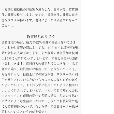
一般的に相続税の評価額を減らしたい資産家は、賃貸物
件の建築を検討します。
ですが、賃貸物件の建築には大
きなリスクが伴います。場合によっては破産するなんて
ことも…
賃貸経営
の
リスク
賃貸住宅の場合、最大で42％程度の評価圧縮ができま
す。しかし新築の間はよくても、10年もすれば空室が出
始め賃料収入が下がります。また設備の減価償却は税制
上15年でゼロになってしまいます。すると税金が大幅に
上昇してきます。賃料収入の低下と税金の増加で、赤字
経営に陥り、最終的には破産してしまうなんてことも。
ちなみにもし一括借上げでの家賃保証（サブリース）利
用を検討されている方がいらっしゃるのなら止めたほう
がよいでしょう。よく知らずに利用してしまうと相手の
いいようにされてしまいます。（大手の名の知れた会社
であっても。）
市場の変化や多額の借金、税金の支払い
に怯えるような生活がしたいでしょうか？相続対策で建
てた賃貸物件のせいで、むしろ多くの賃貸オーナー様が
苦しんでいるというのが実情です。