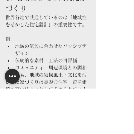
づくり
世界各地で共通しているのは「地域性
を活かした住宅設計」の重要性です。
例：
地域の気候に合わせたパッシブデ
ザイン
伝統的な素材・工法の再評価
コミュニティ・周辺環境との調和
日本でも、
地域の気候風土・文化を活
かした家づくり
は長寿命住宅・資産価
値の高い住まいとして求められていま
す。
たとえば南大阪や堺市であれば、夏の
湿気対策や日射遮蔽、省エネ設計は重
要なポイントです。