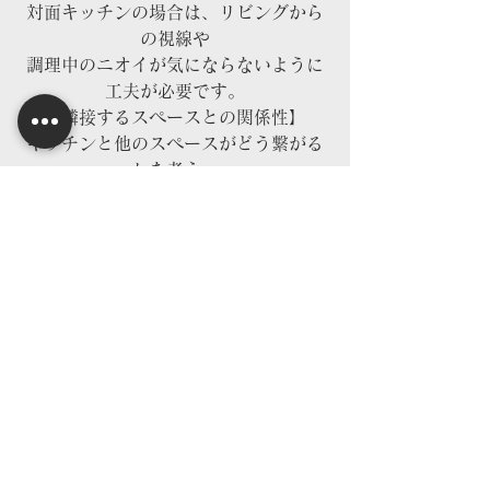
対面キッチンの場合は、リビングから
の視線や
調理中のニオイが気にならないように
工夫が必要です。
【隣接するスペースとの関係性】
キッチンと他のスペースがどう繋がる
かを考え、
動線を意識した配置にしましょう。
まとめ
堺市で注文住宅を検討する際、
水回りやキッチンの配置を工夫するこ
とで、
家事が効率的に行える快適な住まいを
実現できます。
進和ホームでは、お客様の生活スタイ
ルに合わせた
最適な動線を提案し、