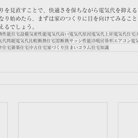
りを見直すことで、快適さを保ちながら電気代を抑える
なり始めたら、まずは家のつくりに目を向けてみること
えるでしょう。
熱性能
住宅設備
気密性能
電気代高い
電気代原因
電気代上昇
電気代住宅
気代問題
電気代比較
断熱住宅
窓断熱
サッシ性能
冷暖房効率
エアコン電
け住宅
新築住宅
中古住宅
家づくり
住まいコラム
住宅知識