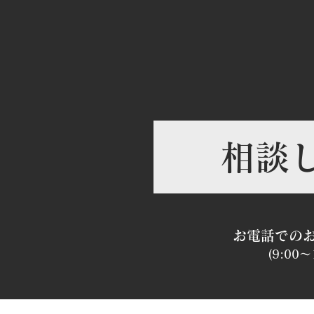
き・子育て後世代が選ぶ「疲
れない住まい」の正解とは～
相談
​お電話での
(9:0
0～1