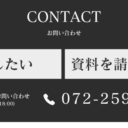
～これからの注文住宅で後悔
らの
CONTACT
しないために知っておくべき
めに
こと～
ンド
​お問い合わせ​
したい
資料を請
072-25
お問い合わせ​
8:00)