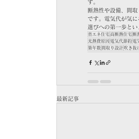
す。
断熱性や設備、間取
です。電気代が気に
選びへの第一歩とい
省エネ住宅
高断熱住宅
断
光熱費原因
電気代節約
電
築年数
間取り設計
吹き抜
最新記事